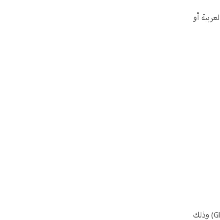
عربية أو
مع اختتام أنشطة الدورة، يمنح المشاركين الذين أنهوا حضور جلسات الدورة شهادة معتمدة من قبل معهد جنيف لإدارة الأعمال (GIBM) وذلك