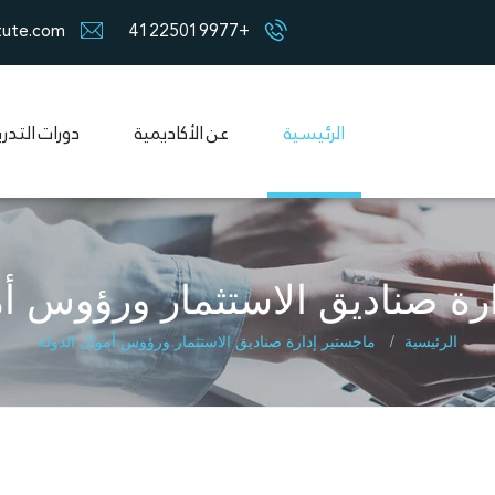
tute.com
+41225019977
الرئيسية
عن الأكاديمية
دورات التدر
رة صناديق الاستثمار ورؤوس أم
الرئيسية
ماجستير إدارة صناديق الاستثمار ورؤوس أموال الدولة