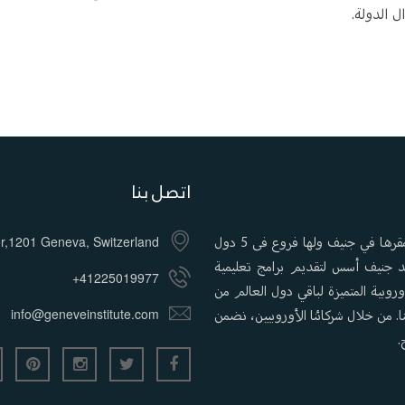
 الدولة.
اتصل بنا
معهد جنيف لإدارة الأعمال (GIBM) هي كلية تعليمية أوروبية مقرها في جنيف ولها فروع فى 5 دول
or,1201 Geneva, Switzerland
معهد جنيف أسس لتقديم برامج تعليمية
+41225019977
روبية المتميزة لباقي دول العالم من
. من خلال شركائنا الأوروبيين، نضمن
info@geneveinstitute.com
.