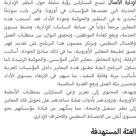
لإدارة الأعمال
لتمنح المشاركين رؤية شاملة حول النظم الإدارية
الحديثة التي تعتمدها المؤسسات في أوروبا، والتي باتت نموذجًا
يُحتذى به في التنظيم والحوكمة وجودة الأداء. فقد أصبحت هذه
المعايير مرجعاً دولياً في صياغة السياسات الإدارية، وضبط مستوى
الخدمة، ورفع كفاءة الموظفين، وتحقيق التوازن بين متطلبات العمل
والامتثال التنظيمي. ويرتكز مضمون هذا البرنامج على تقديم فهم
عميق لطبيعة المعايير الأوروبية، بما في ذلك مبادئ الجودة، أساليب
الرقابة، إدارة المخاطر، معايير الأمن المؤسسي، والحوكمة الرشيدة. كما
يتناول البرنامج كيفية تطبيق هذه المعايير داخل المؤسسات العربية
بأساليب مرنة وقابلة للتنفيذ، بما يسهم في الارتقاء بمستوى الأداء
وتحسين بيئة العمل ورفع القدرة التنافسية.
ويهدف المحتوى إلى تعزيز وعي المشاركين بمتطلبات الأنظمة
الأوروبية، وتزويدهم بأدوات عملية تساعدهم على تحويل تلك المعايير
إلى نظم تشغيل واضحة، مما يمكّنهم من قيادة مؤسساتهم نحو
مستوى أعلى من الانضباط التنظيمي والاحتراف الإداري.
الفئة المستهدفة