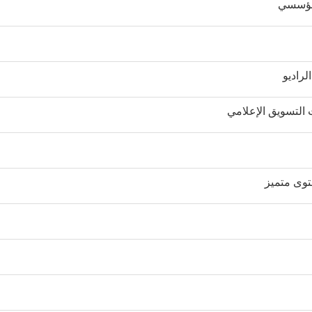
لمؤسسي
لراديو
 التسويق الإعلامي
توى متميز