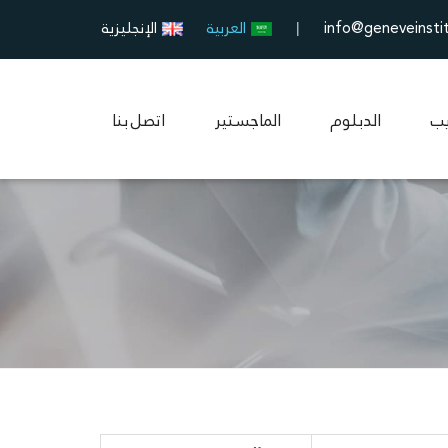
info@geneveinsti
العربية
الإنجليزية
|
يب
الدبلوم
الماجستير
اتصل بنا