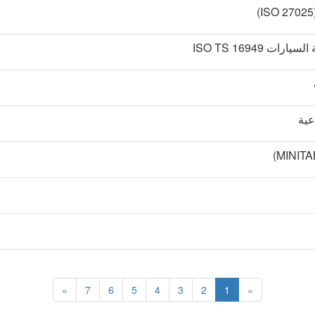
ISO TS 16949
عية
»
7
6
5
4
3
2
1
«