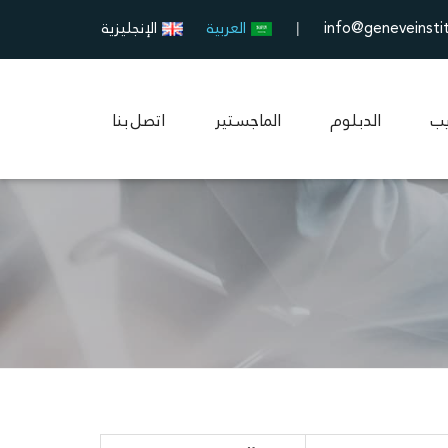
info@geneveinsti
العربية
الإنجليزية
|
يب
الدبلوم
الماجستير
اتصل بنا