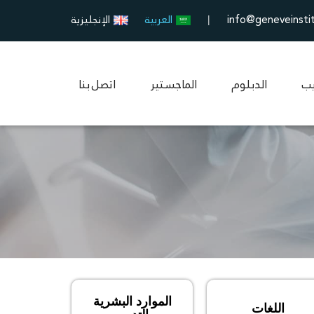
info@geneveinsti
العربية
الإنجليزية
|
يب
الدبلوم
الماجستير
اتصل بنا
الموارد البشرية
اللغات