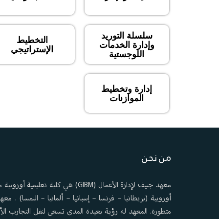
سلسلة التوريد
التخطيط
وإدارة الخدمات
الإستراتيجي
اللوجستية
إدارة وتخطيط
الموازنات
من نحن
أوروبية (بريطانيا – فرنسا – إسبانيا – ألمانيا – النمسا) . 
متطورة. المعهد له رؤية بعيدة المدى تسعى لنقل التجارب الأو