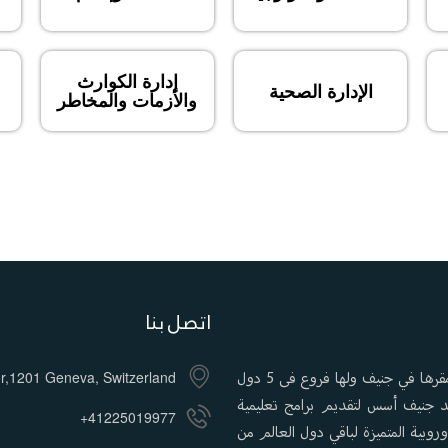
إدارة الكوارث
الإدارة الصحية
والأزمات والمخاطر
اتصل بنا
معهد جنيف لإدارة الأعمال (GIBM) هي كلية تعليمية أوروبية مقرها في جنيف ولها فروع فى 5 دول
or,1201 Geneva, Switzerland
معهد جنيف أسس لتقديم برامج تعليمية
+41225019977
روبية المتميزة لباقي دول العالم من